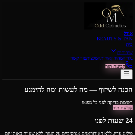
דילוג לתוכן הראשי
אודל
BEAUTY & TAN
בית
שירותים
גלריה
מחירון
אודות
המלצות
צור קשר
קביעת תור
הכנה לשיזוף — מה לעשות ומה להימנע
רשימת בדיקה לפני כל מפגש
קביעת תור
24 שעות לפני
פילינג עדין, ללא דאודורנטים אגרסיביים על העור, ללא שעווה באותו יום