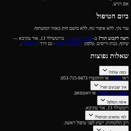
אם רגיש.
ביום הטיפול
עור נקי, ללא איפור גוף, ללא בושם חזק באזור המשתזף.
רוצה לקבוע תור?
ב-
אודל קוסמטיקס
ברוטשילד 13, אור עקיבא —
שיזוף, גבות וריסים. טלפון:
053-715-9473
· גם דרך
דף השיזוף
.
שאלות נפוצות
כמה עולה?
ראו
מחירון
או התקשרו 053-715-9473.
איך קובעים תור?
קביעת תור אונליין
או וואטסאפ.
איפה הסלון?
רוטשילד 13, אור עקיבא.
למי מתאים הטיפול?
רוב הלקוחות; ייעוץ לפני טיפול ראשון.