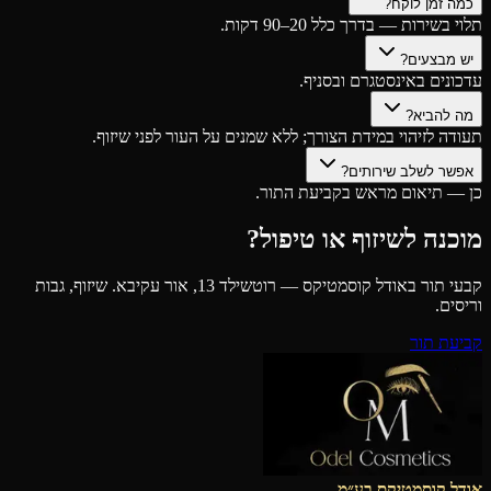
כמה זמן לוקח?
תלוי בשירות — בדרך כלל 20–90 דקות.
יש מבצעים?
עדכונים באינסטגרם ובסניף.
מה להביא?
תעודה לזיהוי במידת הצורך; ללא שמנים על העור לפני שיזוף.
אפשר לשלב שירותים?
כן — תיאום מראש בקביעת התור.
מוכנה לשיזוף או טיפול?
קבעי תור באודל קוסמטיקס — רוטשילד 13, אור עקיבא. שיזוף, גבות
וריסים.
קביעת תור
אודל קוסמטיקס בע״מ