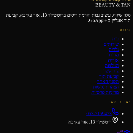
BEAUTY & TAN
סלון שיזוף, עיצוב גבות והרמת ריסים ברוטשילד 13, אור עקיבא. קביעת
תור אונליין ב-GoAppie.
ניווט
בית
שירותים
גלריה
מחירון
אודות
המלצות
צור קשר
קביעת תור
תקנון האתר
הצהרת נגישות
מדיניות פרטיות
יצירת קשר
053-7159473
רוטשילד 13, אור עקיבא