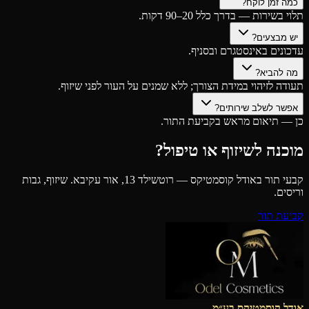
כמה זמן לוקח?
תלוי בשירות — בדרך כלל 20–90 דקות.
יש מבצעים?
עדכונים באינסטגרם ובסניף.
מה להביא?
תעודה לזיהוי במידת הצורך; ללא שמנים על העור לפני שיזוף.
אפשר לשלב שירותים?
כן — תיאום מראש בקביעת התור.
מוכנה לשיזוף או טיפול?
קבעי תור באודל קוסמטיקס — רוטשילד 13, אור עקיבא. שיזוף, גבות
וריסים.
קביעת תור
אודל קוסמטיקס בע״מ