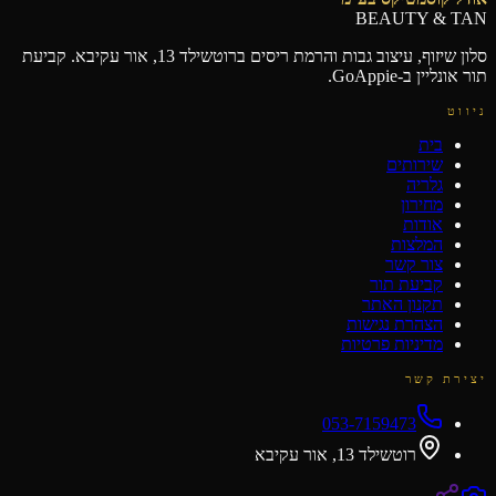
BEAUTY & TAN
סלון שיזוף, עיצוב גבות והרמת ריסים ברוטשילד 13, אור עקיבא. קביעת
תור אונליין ב-GoAppie.
ניווט
בית
שירותים
גלריה
מחירון
אודות
המלצות
צור קשר
קביעת תור
תקנון האתר
הצהרת נגישות
מדיניות פרטיות
יצירת קשר
053-7159473
רוטשילד 13, אור עקיבא