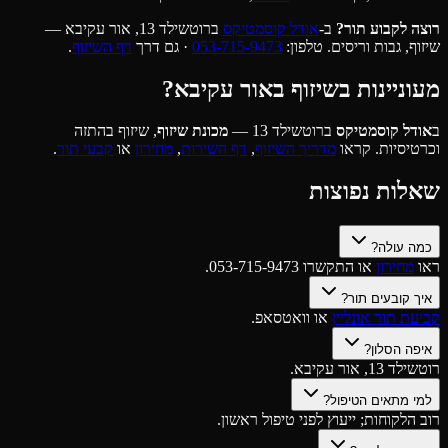
רוצה לקבוע תור?
ב-
אודל קוסמטיקס
ברוטשילד 13, אור עקיבא —
שיזוף, גבות וריסים. טלפון:
053-715-9473
· גם דרך
דף השיזוף
.
מעוניינות בשיזוף באור עקיבא?
ב
אודל קוסמטיקס
ברוטשילד 13 —
מכונת שיזוף
, שיזוף בהתזה
וכרטיסיות. קראו
מדריך השיזוף
,
דף השירות
,
מחירון
או
קבעי תור
.
שאלות נפוצות
כמה עולה?
ראו
מחירון
או התקשרו 053-715-9473.
איך קובעים תור?
קביעת תור אונליין
או וואטסאפ.
איפה הסלון?
רוטשילד 13, אור עקיבא.
למי מתאים הטיפול?
רוב הלקוחות; ייעוץ לפני טיפול ראשון.