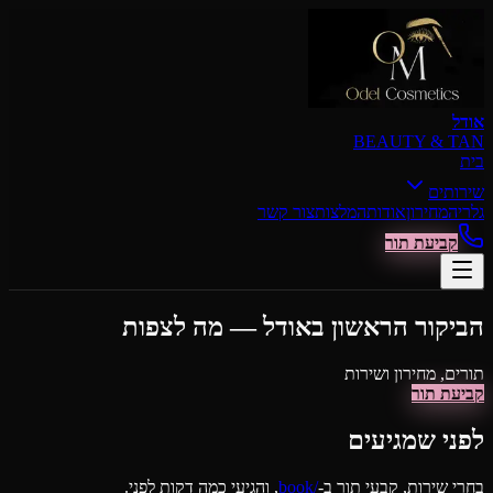
דילוג לתוכן הראשי
אודל
BEAUTY & TAN
בית
שירותים
גלריה
מחירון
אודות
המלצות
צור קשר
קביעת תור
הביקור הראשון באודל — מה לצפות
תורים, מחירון ושירות
קביעת תור
לפני שמגיעים
בחרי שירות, קבעי תור ב-
/book
, והגיעי כמה דקות לפני.