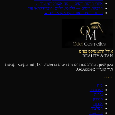
אחרי הרמת ריסים — מה אסור
קראי עוד ←
הדבקת ריסים — קלאסי, ווליום והיבריד
קראי עוד ←
הרמת ריסים באור עקיבא
קראי עוד ←
אודל קוסמטיקס בע״מ
BEAUTY & TAN
סלון שיזוף, עיצוב גבות והרמת ריסים ברוטשילד 13, אור עקיבא. קביעת
תור אונליין ב-GoAppie.
ניווט
בית
שירותים
גלריה
מחירון
אודות
המלצות
צור קשר