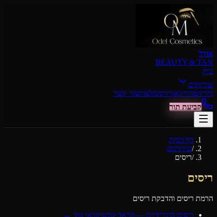
דילוג לתוכן הראשי
אודל
BEAUTY & TAN
בית
שירותים
גלריה
מחירון
אודות
המלצות
צור קשר
קביעת תור
דף הבית
/
שירותים
/
ריסים
ריסים
הרמת ריסים והדבקת ריסים
ריסים היברידיים — מראה טבעי
קראי עוד ←