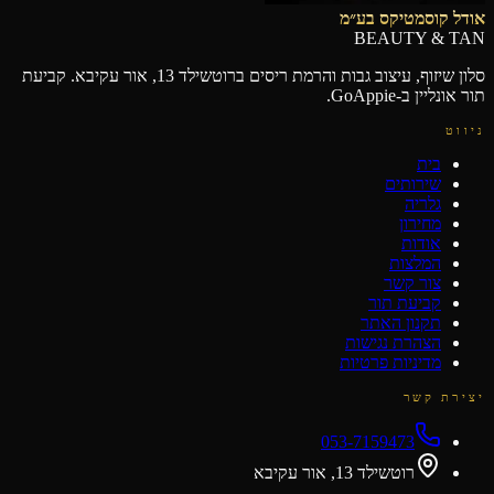
אודל קוסמטיקס בע״מ
BEAUTY & TAN
סלון שיזוף, עיצוב גבות והרמת ריסים ברוטשילד 13, אור עקיבא. קביעת
תור אונליין ב-GoAppie.
ניווט
בית
שירותים
גלריה
מחירון
אודות
המלצות
צור קשר
קביעת תור
תקנון האתר
הצהרת נגישות
מדיניות פרטיות
יצירת קשר
053-7159473
רוטשילד 13, אור עקיבא