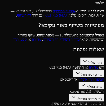
מלאות.
רוצה לקבוע תור?
ב-
אודל קוסמטיקס
ברוטשילד 13, אור עקיבא —
שיזוף, גבות וריסים. טלפון:
053-715-9473
· גם דרך
דף השיזוף
.
מעוניינות בשיזוף באור עקיבא?
ב
אודל קוסמטיקס
ברוטשילד 13 —
מכונת שיזוף
, שיזוף בהתזה
וכרטיסיות. קראו
מדריך השיזוף
,
דף השירות
,
מחירון
או
קבעי תור
.
שאלות נפוצות
כמה עולה?
ראו
מחירון
או התקשרו 053-715-9473.
איך קובעים תור?
קביעת תור אונליין
או וואטסאפ.
איפה הסלון?
רוטשילד 13, אור עקיבא.
למי מתאים הטיפול?
רוב הלקוחות; ייעוץ לפני טיפול ראשון.